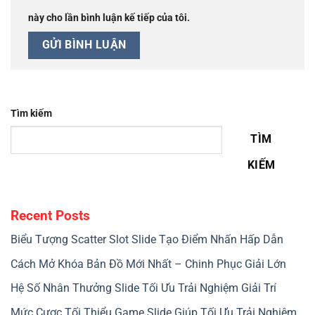
này cho lần bình luận kế tiếp của tôi.
Tìm kiếm
TÌM
KIẾM
Recent Posts
Biểu Tượng Scatter Slot Slide Tạo Điểm Nhấn Hấp Dẫn
Cách Mở Khóa Bản Đồ Mới Nhất – Chinh Phục Giải Lớn
Hệ Số Nhân Thưởng Slide Tối Ưu Trải Nghiệm Giải Trí
Mức Cược Tối Thiểu Game Slide Giúp Tối Ưu Trải Nghiệm