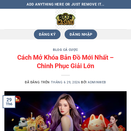
Chuyển
ADD ANYTHING HERE OR JUST REMOVE IT...
đến
nội
dung
ĐĂNG KÝ
ĐĂNG NHẬP
BLOG CÁ CƯỢC
Cách Mở Khóa Bản Đồ Mới Nhất –
Chinh Phục Giải Lớn
ĐÃ ĐĂNG TRÊN
THÁNG 6 29, 2026
BỞI
ADMINWEB
29
Th6