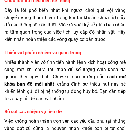
Chưa đạt đủ điều kiện hệ thống
Đây là lỗi phổ biến nhất khi người chơi quá vội vàng
chuyển vùng thám hiểm trong khi tài khoản chưa tích lũy
đủ các thông số cần thiết. Việc rà soát kỹ sẽ giúp bạn nhận
ra tầm quan trọng của việc tích lũy cấp độ nhân vật. Hãy
kiên nhẫn hoàn thiện các vòng quay cơ bản trước.
Thiếu vật phẩm nhiệm vụ quan trọng
Nhiều thành viên vô tình tiến hành lệnh kích hoạt cổng mê
cung mới khi chưa thu thập đủ số lượng chìa khóa dạ
quang theo quy định. Chuyên mục hướng dẫn
cách mở
khóa bản đồ mới nhất
khẳng định sự thiếu hụt này sẽ
khiến lệnh gửi đi bị hệ thống tự động hủy bỏ. Bạn cần tiếp
tục quay hũ để săn vật phẩm.
Bỏ sót các nhiệm vụ tiền đề
Việc không hoàn thành trọn vẹn các yêu cầu phụ tại những
vùng đất cũ cũng là nguyên nhân khiến bạn bị từ chối