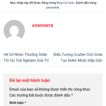
Mục nhập này đã được đăng trong
Blog Cá Cược
. Đánh dấu trang
permalink
.
ADMINWEB
Hệ Số Nhân Thưởng Slide
Biểu Tượng Scatter Slot Slide
Tối Ưu Trải Nghiệm Giải Trí
Tạo Điểm Nhấn Hấp Dẫn
Để lại một bình luận
Email của bạn sẽ không được hiển thị công khai.
Các trường bắt buộc được đánh dấu
*
Bình luận
*