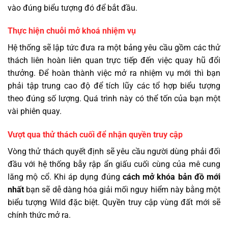
vào đúng biểu tượng đó để bắt đầu.
Thực hiện chuỗi mở khoá nhiệm vụ
Hệ thống sẽ lập tức đưa ra một bảng yêu cầu gồm các thử
thách liên hoàn liên quan trực tiếp đến việc quay hũ đổi
thưởng. Để hoàn thành việc mở ra nhiệm vụ mới thì bạn
phải tập trung cao độ để tích lũy các tổ hợp biểu tượng
theo đúng số lượng. Quá trình này có thể tốn của bạn một
vài phiên quay.
Vượt qua thử thách cuối để nhận quyền truy cập
Vòng thử thách quyết định sẽ yêu cầu người dùng phải đối
đầu với hệ thống bẫy rập ẩn giấu cuối cùng của mê cung
lăng mộ cổ. Khi áp dụng đúng
cách mở khóa bản đồ mới
nhất
bạn sẽ dễ dàng hóa giải mối nguy hiểm này bằng một
biểu tượng Wild đặc biệt. Quyền truy cập vùng đất mới sẽ
chính thức mở ra.