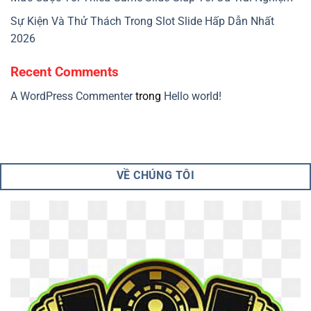
Sự Kiện Và Thử Thách Trong Slot Slide Hấp Dẫn Nhất
2026
Recent Comments
A WordPress Commenter
trong
Hello world!
VỀ CHÚNG TÔI