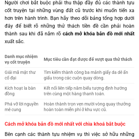
Người chơi bắt buộc phải thu thập đầy đủ các thành tựu
cốt truyện tại những vùng đất cũ trước khi muốn tiến xa
hơn trên hành trình. Bạn hãy theo dõi bảng tổng hợp dưới
đây để biết rõ những thử thách tiền đề cần phải hoàn
thành sau khi đã nắm rõ
cách mở khóa bản đồ mới nhất
xuất sắc.
Danh mục nhiệm
Mục tiêu cần đạt được để vượt qua thử thách
vụ cốt truyện
Giải mã mật thư
Tìm kiếm thành công ba mảnh giấy da dê ẩn
cổ đại
giấu trong các cuộn quay dòng.
Kích hoạt la bàn
Kết nối liên tiếp năm biểu tượng định hướng
đồng
trên cùng một hàng thanh toán.
Phá vỡ lời nguyền
Hoàn thành trọn vẹn mười vòng quay thưởng
mê cung
hoàn toàn miễn phí ở khu vực cũ.
Cách mở khóa bản đồ mới nhất với chìa khoá bắt buộc
Bên cạnh các thành tựu nhiệm vụ thì việc sở hữu những