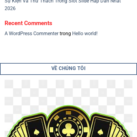
Sự Kiện Và Thử Thách Trong Slot Slide Hấp Dẫn Nhất
2026
Recent Comments
A WordPress Commenter
trong
Hello world!
VỀ CHÚNG TÔI