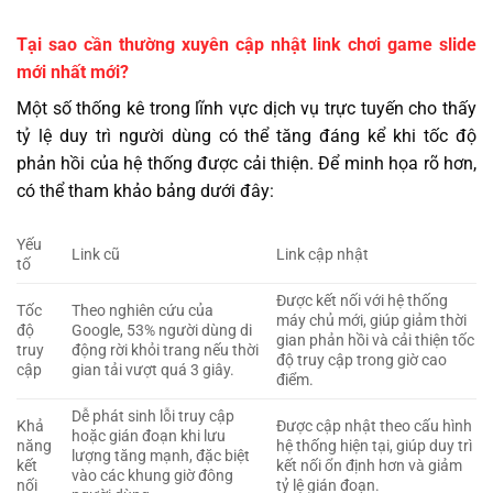
Tại sao cần thường xuyên cập nhật link chơi game slide
mới nhất mới?
Một số thống kê trong lĩnh vực dịch vụ trực tuyến cho thấy
tỷ lệ duy trì người dùng có thể tăng đáng kể khi tốc độ
phản hồi của hệ thống được cải thiện. Để minh họa rõ hơn,
có thể tham khảo bảng dưới đây:
Yếu
Link cũ
Link cập nhật
tố
Được kết nối với hệ thống
Tốc
Theo nghiên cứu của
máy chủ mới, giúp giảm thời
độ
Google, 53% người dùng di
gian phản hồi và cải thiện tốc
truy
động rời khỏi trang nếu thời
độ truy cập trong giờ cao
cập
gian tải vượt quá 3 giây.
điểm.
Dễ phát sinh lỗi truy cập
Khả
Được cập nhật theo cấu hình
hoặc gián đoạn khi lưu
năng
hệ thống hiện tại, giúp duy trì
lượng tăng mạnh, đặc biệt
kết
kết nối ổn định hơn và giảm
vào các khung giờ đông
nối
tỷ lệ gián đoạn.