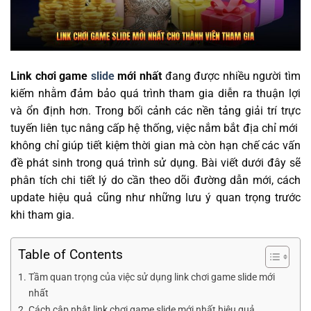
Link chơi game
slide
mới nhất
đang được nhiều người tìm
kiếm nhằm đảm bảo quá trình tham gia diễn ra thuận lợi
và ổn định hơn. Trong bối cảnh các nền tảng giải trí trực
tuyến liên tục nâng cấp hệ thống, việc nắm bắt địa chỉ mới
không chỉ giúp tiết kiệm thời gian mà còn hạn chế các vấn
đề phát sinh trong quá trình sử dụng. Bài viết dưới đây sẽ
phân tích chi tiết lý do cần theo dõi đường dẫn mới, cách
update hiệu quả cũng như những lưu ý quan trọng trước
khi tham gia.
Table of Contents
Tầm quan trọng của việc sử dụng link chơi game slide mới
nhất
Cách cập nhật link chơi game slide mới nhất hiệu quả