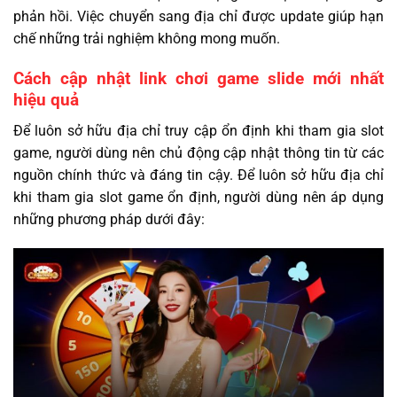
phản hồi. Việc chuyển sang địa chỉ được update giúp hạn
chế những trải nghiệm không mong muốn.
Cách cập nhật link chơi game slide mới nhất
hiệu quả
Để luôn sở hữu địa chỉ truy cập ổn định khi tham gia slot
game, người dùng nên chủ động cập nhật thông tin từ các
nguồn chính thức và đáng tin cậy. Để luôn sở hữu địa chỉ
khi tham gia slot game ổn định, người dùng nên áp dụng
những phương pháp dưới đây: