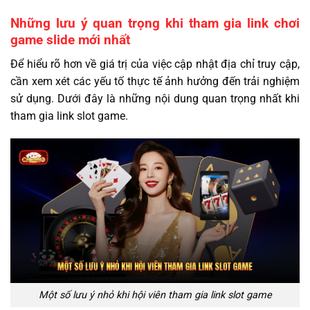
Những lưu ý quan trọng khi tham gia link chơi
game slide mới nhất
Để hiểu rõ hơn về giá trị của việc cập nhật địa chỉ truy cập,
cần xem xét các yếu tố thực tế ảnh hưởng đến trải nghiệm
sử dụng. Dưới đây là những nội dung quan trọng nhất khi
tham gia link slot game.
Một số lưu ý nhỏ khi hội viên tham gia link slot game