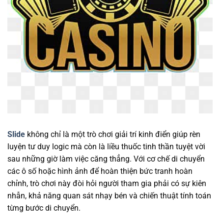
Slide
không chỉ là một trò chơi giải trí kinh điển giúp rèn
luyện tư duy logic mà còn là liều thuốc tinh thần tuyệt vời
sau những giờ làm việc căng thẳng. Với cơ chế di chuyển
các ô số hoặc hình ảnh để hoàn thiện bức tranh hoàn
chỉnh, trò chơi này đòi hỏi người tham gia phải có sự kiên
nhẫn, khả năng quan sát nhạy bén và chiến thuật tính toán
từng bước di chuyển.