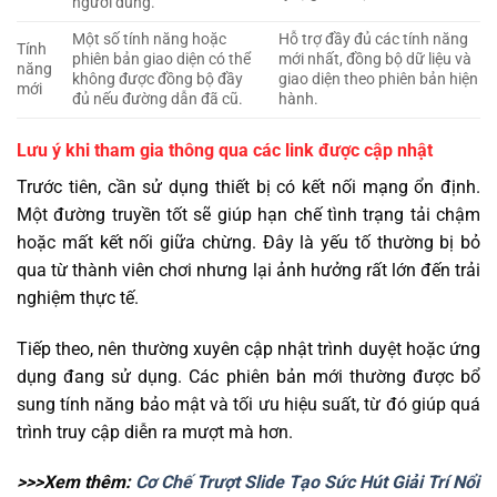
người dùng.
Một số tính năng hoặc
Hỗ trợ đầy đủ các tính năng
Tính
phiên bản giao diện có thể
mới nhất, đồng bộ dữ liệu và
năng
không được đồng bộ đầy
giao diện theo phiên bản hiện
mới
đủ nếu đường dẫn đã cũ.
hành.
Lưu ý khi tham gia thông qua các link được cập nhật
Trước tiên, cần sử dụng thiết bị có kết nối mạng ổn định.
Một đường truyền tốt sẽ giúp hạn chế tình trạng tải chậm
hoặc mất kết nối giữa chừng. Đây là yếu tố thường bị bỏ
qua từ thành viên chơi nhưng lại ảnh hưởng rất lớn đến trải
nghiệm thực tế.
Tiếp theo, nên thường xuyên cập nhật trình duyệt hoặc ứng
dụng đang sử dụng. Các phiên bản mới thường được bổ
sung tính năng bảo mật và tối ưu hiệu suất, từ đó giúp quá
trình truy cập diễn ra mượt mà hơn.
>>>Xem thêm:
Cơ Chế Trượt Slide Tạo Sức Hút Giải Trí Nổi