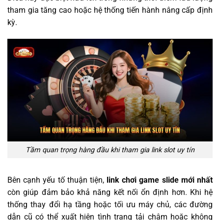
tham gia tăng cao hoặc hệ thống tiến hành nâng cấp định
kỳ.
Tầm quan trọng hàng đầu khi tham gia link slot uy tín
Bên cạnh yếu tố thuận tiện,
link chơi game slide mới nhất
còn giúp đảm bảo khả năng kết nối ổn định hơn. Khi hệ
thống thay đổi hạ tầng hoặc tối ưu máy chủ, các đường
dẫn cũ có thể xuất hiện tình trạng tải chậm hoặc không